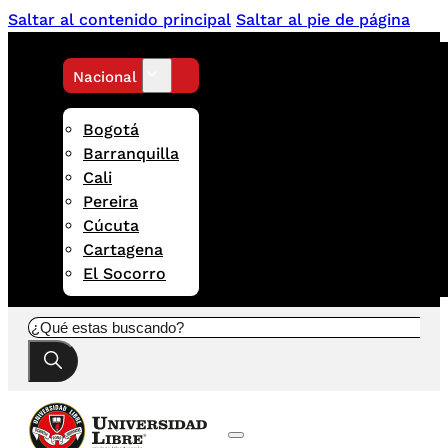
Saltar al contenido principal
Saltar al pie de página
Nacional
Bogotá
Barranquilla
Cali
Pereira
Cúcuta
Cartagena
El Socorro
Buscar