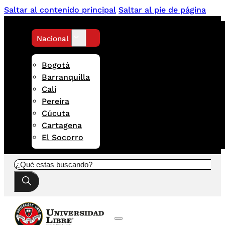
Saltar al contenido principal
Saltar al pie de página
Nacional
Bogotá
Barranquilla
Cali
Pereira
Cúcuta
Cartagena
El Socorro
Buscar