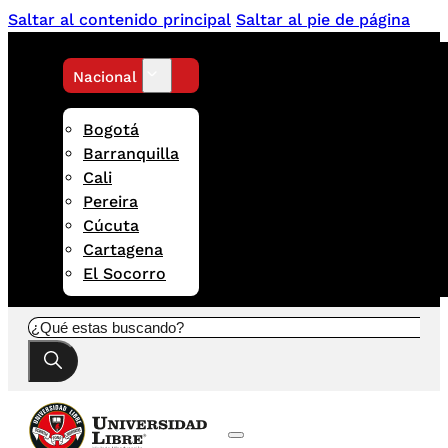
Saltar al contenido principal
Saltar al pie de página
Nacional
Bogotá
Barranquilla
Cali
Pereira
Cúcuta
Cartagena
El Socorro
Buscar