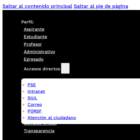
Saltar al contenido principal
Saltar al pie de página
Perfil:
Aspirante
Estudiante
Profesor
Administrativo
Egresado
Accesos directos
PSE
Intranet
SIUL
Correo
PQRSF
Atención al ciudadano
Campus virtual
Transparencia