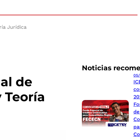
ría Jurídica
Noticias recom
05/
al de
IC
co
 Teoría
20
Fo
de
Co
pa
Co