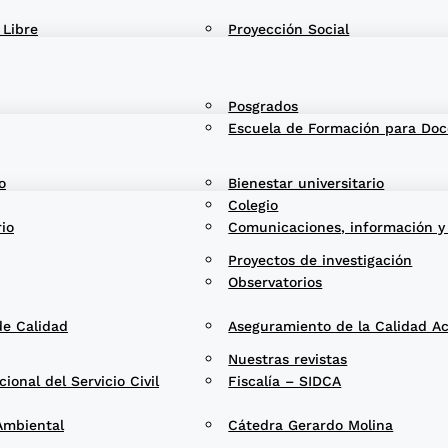
 Libre
Proyección Social
Posgrados
Escuela de Formación para Doc
o
Bienestar universitario
Colegio
rio
Comunicaciones, información y
Proyectos de investigación
Observatorios
de Calidad
Aseguramiento de la Calidad A
Nuestras revistas
onal del Servicio Civil
Fiscalía – SIDCA
Ambiental
Cátedra Gerardo Molina