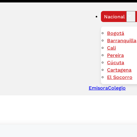
Nacional
Bogotá
Barranquilla
Cali
Pereira
Cúcuta
Cartagena
El Socorro
Emisora
Colegio