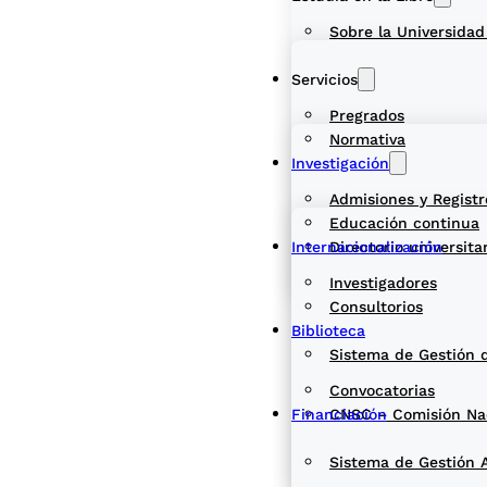
Sobre la Universidad
Servicios
Pregrados
Normativa
Investigación
Admisiones y Registr
Educación continua
Internacionalización
Directorio universita
Investigadores
Consultorios
Biblioteca
Sistema de Gestión 
Convocatorias
Financiación
CNSC – Comisión Naci
Sistema de Gestión 