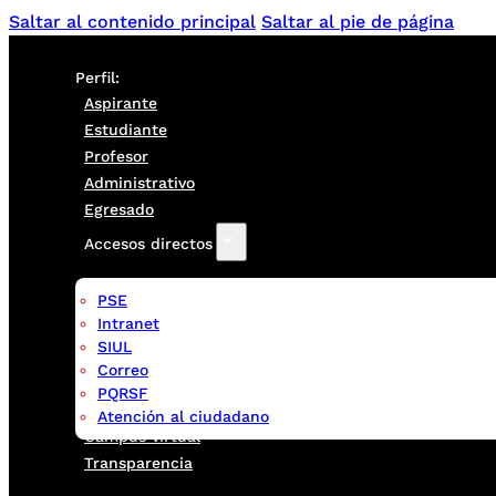
Saltar al contenido principal
Saltar al pie de página
Perfil:
Aspirante
Estudiante
Profesor
Administrativo
Egresado
Accesos directos
PSE
Intranet
SIUL
Correo
PQRSF
Atención al ciudadano
Campus virtual
Transparencia