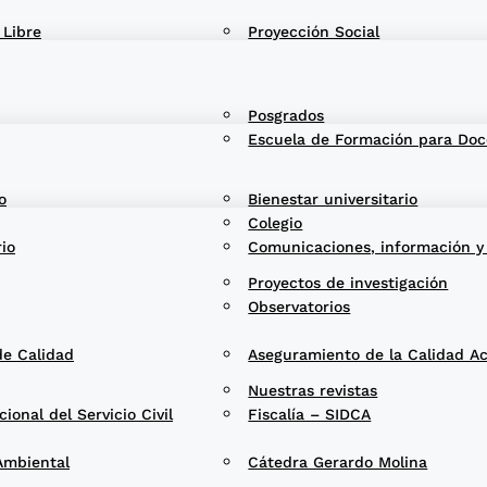
 Libre
Proyección Social
Posgrados
Escuela de Formación para Doc
o
Bienestar universitario
Colegio
rio
Comunicaciones, información y
Proyectos de investigación
Observatorios
de Calidad
Aseguramiento de la Calidad A
Nuestras revistas
onal del Servicio Civil
Fiscalía – SIDCA
Ambiental
Cátedra Gerardo Molina