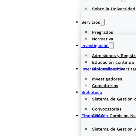
Sobre la Universidad
Servicios
Pregrados
Normativa
Investigación
Admisiones y Registr
Educación continua
Internacionalización
Directorio universita
Investigadores
Consultorios
Biblioteca
Sistema de Gestión 
Convocatorias
Financiación
CNSC – Comisión Naci
Sistema de Gestión 