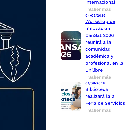
internacional
Saber más
04/08/2026
Workshop de
Innovación
CanSat 2026
reunirá a la
comunidad
académica y
profesional en la
Unilibre
Saber más
01/08/2026
Biblioteca
realizará la X
Feria de Servicios
Saber más