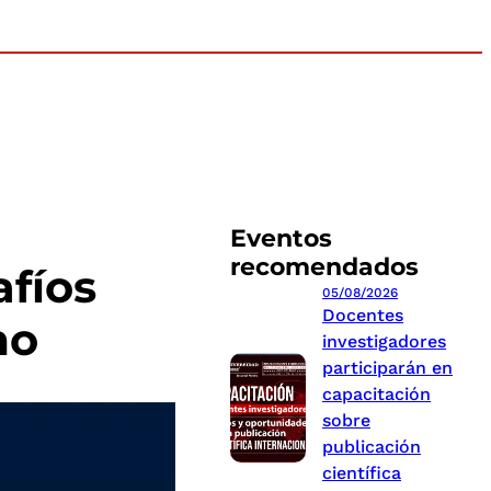
Eventos
recomendados
afíos
05/08/2026
Docentes
mo
investigadores
participarán en
capacitación
sobre
publicación
científica