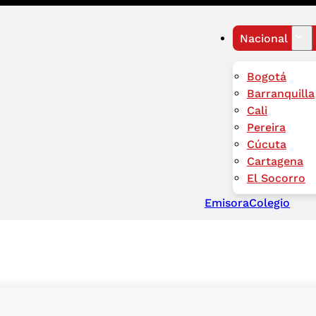
Nacional
Bogotá
Barranquilla
Cali
Pereira
Cúcuta
Cartagena
El Socorro
Emisora
Colegio