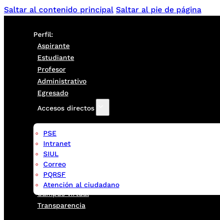
Saltar al contenido principal
Saltar al pie de página
Perfil:
Aspirante
Estudiante
Profesor
Administrativo
Egresado
Accesos directos
PSE
Intranet
SIUL
Correo
PQRSF
Atención al ciudadano
Campus virtual
Transparencia