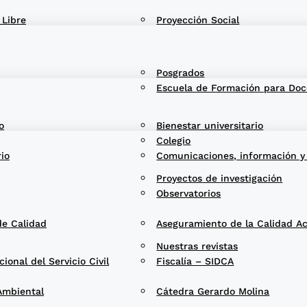
 Libre
Proyección Social
Posgrados
Escuela de Formación para Doc
o
Bienestar universitario
Colegio
rio
Comunicaciones, información y
Proyectos de investigación
Observatorios
de Calidad
Aseguramiento de la Calidad A
Nuestras revistas
onal del Servicio Civil
Fiscalía – SIDCA
Ambiental
Cátedra Gerardo Molina