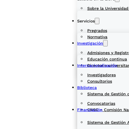
Sobre la Universidad
Servicios
Pregrados
Normativa
Investigación
Admisiones y Registr
Educación continua
Internacionalización
Directorio universita
Investigadores
Consultorios
Biblioteca
Sistema de Gestión 
Convocatorias
Financiación
CNSC – Comisión Naci
Sistema de Gestión 