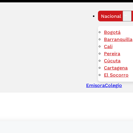
Nacional
Bogotá
Barranquilla
Cali
Pereira
Cúcuta
Cartagena
El Socorro
Emisora
Colegio