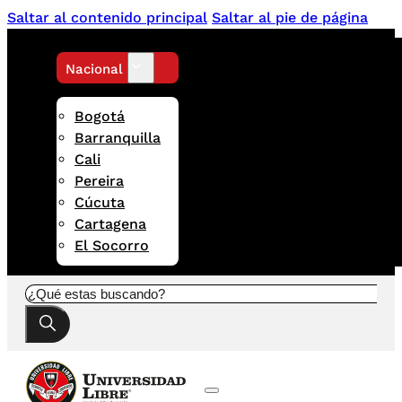
Saltar al contenido principal
Saltar al pie de página
Nacional
Bogotá
Barranquilla
Cali
Pereira
Cúcuta
Cartagena
El Socorro
Buscar