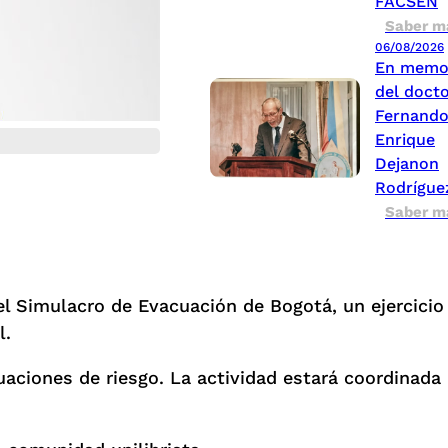
FACSEN
Saber m
06/08/2026
En memo
del doct
Fernand
Enrique
Dejanon
Rodrígue
Saber m
 el Simulacro de Evacuación de Bogotá, un ejercicio
l.
tuaciones de riesgo. La actividad estará coordinada