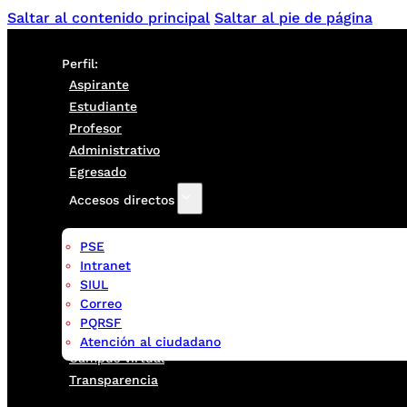
Saltar al contenido principal
Saltar al pie de página
Perfil:
Aspirante
Estudiante
Profesor
Administrativo
Egresado
Accesos directos
PSE
Intranet
SIUL
Correo
PQRSF
Atención al ciudadano
Campus virtual
Transparencia