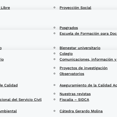
 Libre
Proyección Social
Posgrados
Escuela de Formación para Doc
o
Bienestar universitario
Colegio
rio
Comunicaciones, información y
Proyectos de investigación
Observatorios
de Calidad
Aseguramiento de la Calidad A
Nuestras revistas
onal del Servicio Civil
Fiscalía – SIDCA
Ambiental
Cátedra Gerardo Molina