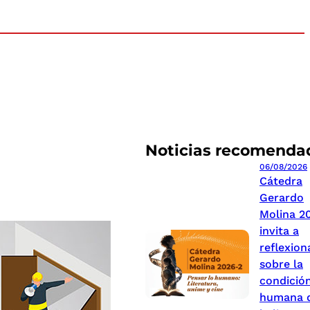
Noticias recomenda
06/08/2026
Cátedra
Gerardo
Molina 2
invita a
reflexion
sobre la
condició
humana 