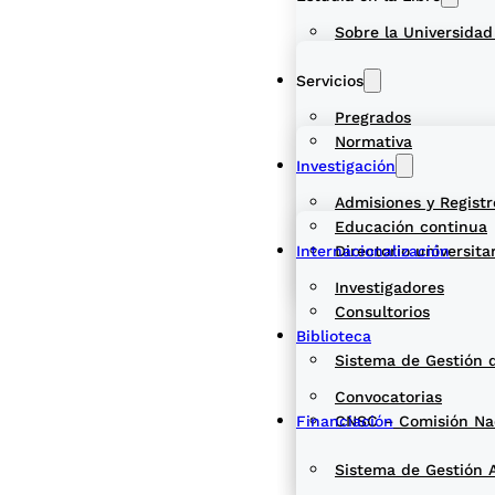
Sobre la Universidad
Servicios
Pregrados
Normativa
Investigación
Admisiones y Registr
Educación continua
Internacionalización
Directorio universita
Investigadores
Consultorios
Biblioteca
Sistema de Gestión 
Convocatorias
Financiación
CNSC – Comisión Naci
Sistema de Gestión 