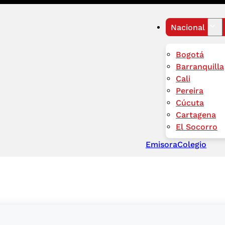
Nacional
Bogotá
Barranquilla
Cali
Pereira
Cúcuta
Cartagena
El Socorro
Emisora
Colegio