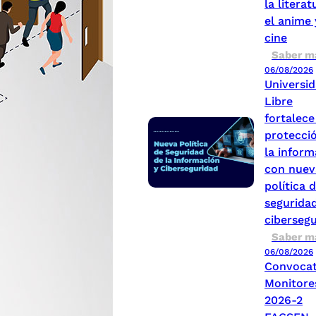
la literat
el anime 
cine
Saber m
06/08/2026
Universi
Libre
fortalece
protecci
la inform
con nuev
política 
seguridad
ciberseg
Saber m
06/08/2026
Convocat
Monitore
2026-2