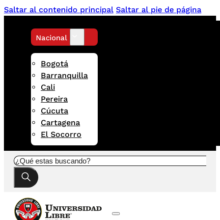
Saltar al contenido principal
Saltar al pie de página
Nacional
Bogotá
Barranquilla
Cali
Pereira
Cúcuta
Cartagena
El Socorro
Buscar