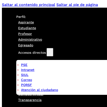
Saltar al contenido principal
Saltar al pie de página
Perfil:
Aspirante
Estudiante
Profesor
Administrativo
Egresado
Accesos directos
PSE
Intranet
SIUL
Correo
PQRSF
Atención al ciudadano
Campus virtual
Transparencia