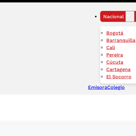
Nacional
Bogotá
Barranquilla
Cali
Pereira
Cúcuta
Cartagena
El Socorro
Emisora
Colegio