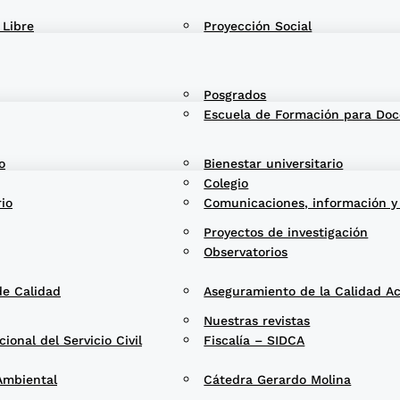
 Libre
Proyección Social
Posgrados
Escuela de Formación para Doc
o
Bienestar universitario
Colegio
rio
Comunicaciones, información y
Proyectos de investigación
Observatorios
de Calidad
Aseguramiento de la Calidad A
Nuestras revistas
onal del Servicio Civil
Fiscalía – SIDCA
Ambiental
Cátedra Gerardo Molina