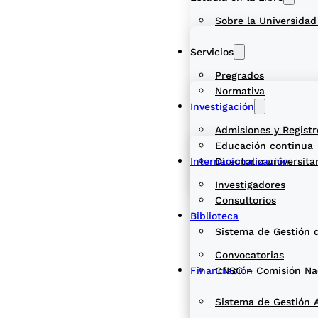
Sobre la Universidad
Servicios
Pregrados
Normativa
Investigación
Admisiones y Registr
Educación continua
Internacionalización
Directorio universita
Investigadores
Consultorios
Biblioteca
Sistema de Gestión 
Convocatorias
Financiación
CNSC – Comisión Naci
Sistema de Gestión 