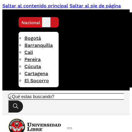
Saltar al contenido principal
Saltar al pie de página
Nacional
Bogotá
Barranquilla
Cali
Pereira
Cúcuta
Cartagena
El Socorro
Buscar