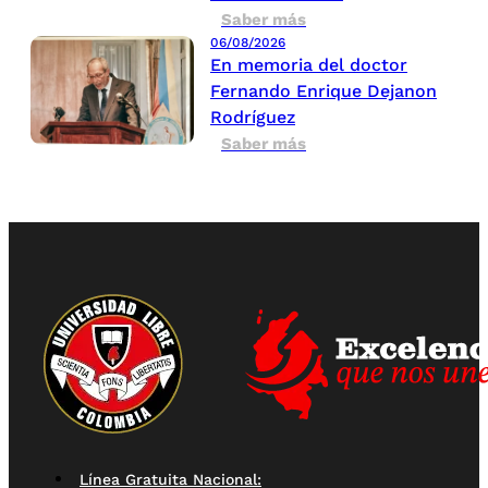
Saber más
06/08/2026
En memoria del doctor
Fernando Enrique Dejanon
Rodríguez
Saber más
Línea Gratuita Nacional: