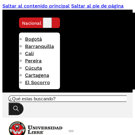
Saltar al contenido principal
Saltar al pie de página
Nacional
Bogotá
Barranquilla
Cali
Pereira
Cúcuta
Cartagena
El Socorro
Buscar