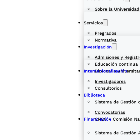
Sobre la Universidad
Servicios
Pregrados
Normativa
Investigación
Admisiones y Registr
Educación continua
Internacionalización
Directorio universita
Investigadores
Consultorios
Biblioteca
Sistema de Gestión 
Convocatorias
Financiación
CNSC – Comisión Naci
Sistema de Gestión 