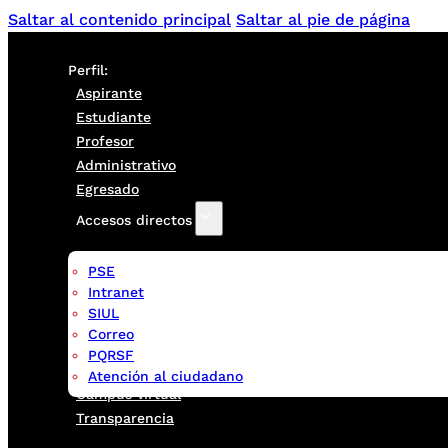
Saltar al contenido principal
Saltar al pie de página
Perfil:
Aspirante
Estudiante
Profesor
Administrativo
Egresado
Accesos directos
PSE
Intranet
SIUL
Correo
PQRSF
Atención al ciudadano
Campus virtual
Transparencia