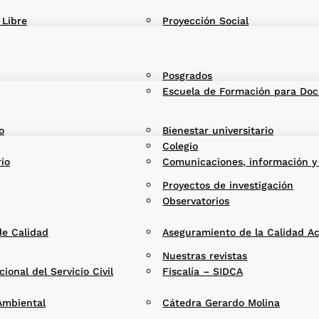
 Libre
Proyección Social
Posgrados
Escuela de Formación para Doc
o
Bienestar universitario
Colegio
rio
Comunicaciones, información y
Proyectos de investigación
Observatorios
de Calidad
Aseguramiento de la Calidad A
Nuestras revistas
onal del Servicio Civil
Fiscalía – SIDCA
Ambiental
Cátedra Gerardo Molina