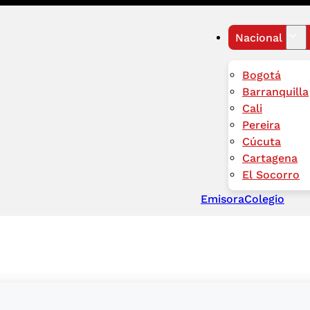
Nacional
Bogotá
Barranquilla
Cali
Pereira
Cúcuta
Cartagena
El Socorro
Emisora
Colegio