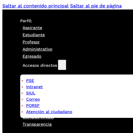
Saltar al contenido principal
Saltar al pie de página
Perfil:
Aspirante
Estudiante
Profesor
Administrativo
Egresado
Accesos directos
PSE
Intranet
SIUL
Correo
PQRSF
Atención al ciudadano
Campus virtual
Transparencia