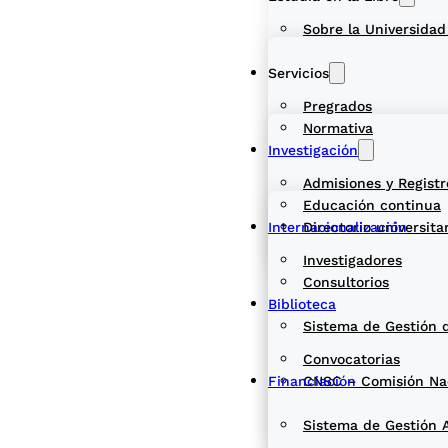
Sobre la Universidad
Servicios
Pregrados
Normativa
Investigación
Admisiones y Registr
Educación continua
Internacionalización
Directorio universita
Investigadores
Consultorios
Biblioteca
Sistema de Gestión 
Convocatorias
Financiación
CNSC – Comisión Naci
Sistema de Gestión 