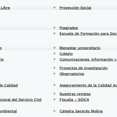
 Libre
Proyección Social
Posgrados
Escuela de Formación para Doc
o
Bienestar universitario
Colegio
rio
Comunicaciones, información y
Proyectos de investigación
Observatorios
de Calidad
Aseguramiento de la Calidad A
Nuestras revistas
onal del Servicio Civil
Fiscalía – SIDCA
Ambiental
Cátedra Gerardo Molina