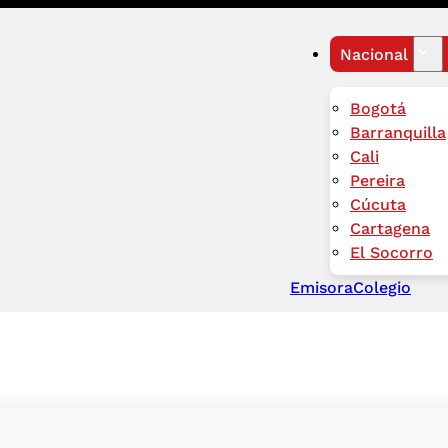
Nacional
Bogotá
Barranquilla
Cali
Pereira
Cúcuta
Cartagena
El Socorro
Emisora
Colegio