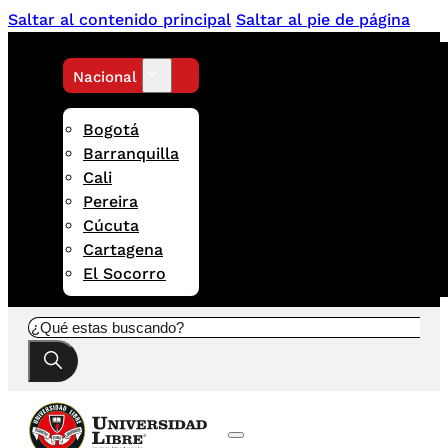
Saltar al contenido principal
Saltar al pie de página
Nacional
Bogotá
Barranquilla
Cali
Pereira
Cúcuta
Cartagena
El Socorro
Buscar