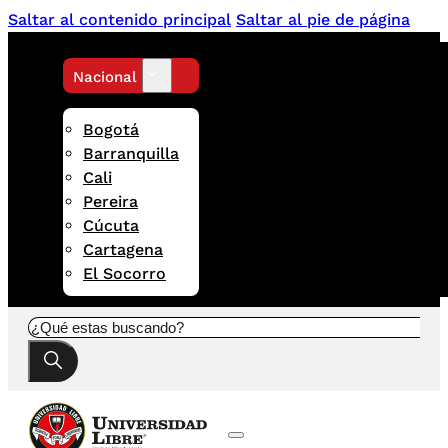
Saltar al contenido principal
Saltar al pie de página
Nacional
Bogotá
Barranquilla
Cali
Pereira
Cúcuta
Cartagena
El Socorro
Buscar