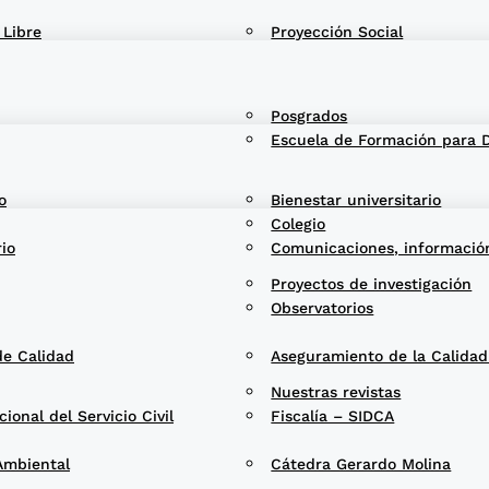
 Libre
Proyección Social
Posgrados
Escuela de Formación para 
o
Bienestar universitario
Colegio
rio
Comunicaciones, informació
Proyectos de investigación
Observatorios
de Calidad
Aseguramiento de la Calida
Nuestras revistas
onal del Servicio Civil
Fiscalía – SIDCA
Ambiental
Cátedra Gerardo Molina