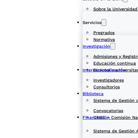
Sobre la Universidad
Servicios
Pregrados
Normativa
Investigación
Admisiones y Registr
Educación continua
Internacionalización
Directorio universita
Investigadores
Consultorios
Biblioteca
Sistema de Gestión 
Convocatorias
Financiación
CNSC – Comisión Naci
Sistema de Gestión 