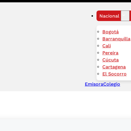
Nacional
Bogotá
Barranquilla
Cali
Pereira
Cúcuta
Cartagena
El Socorro
Emisora
Colegio