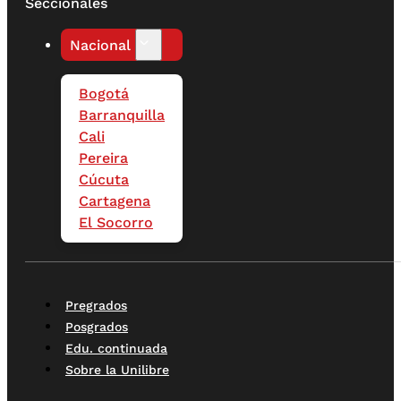
Seccionales
Nacional
Bogotá
Barranquilla
Cali
Pereira
Cúcuta
Cartagena
El Socorro
Pregrados
Posgrados
Edu. continuada
Sobre la Unilibre