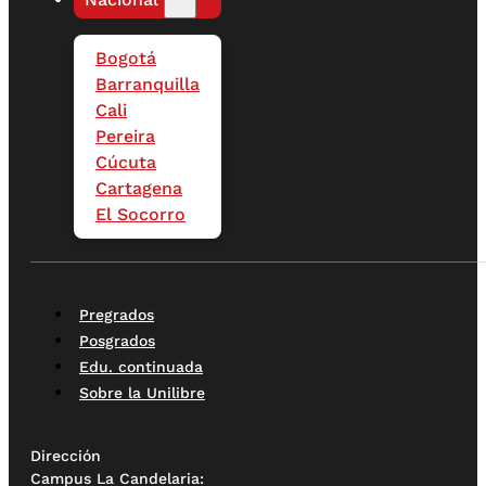
Bogotá
Barranquilla
Cali
Pereira
Cúcuta
Cartagena
El Socorro
Pregrados
Posgrados
Edu. continuada
Sobre la Unilibre
Dirección
Campus La Candelaria: