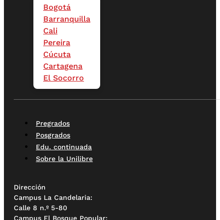
Bogotá
Barranquilla
Cali
Pereira
Cúcuta
Cartagena
El Socorro
Pregrados
Posgrados
Edu. continuada
Sobre la Unilibre
Dirección
Campus La Candelaria:
Calle 8 n.º 5-80
Campus El Bosque Popular: