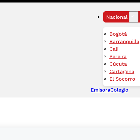
Nacional
Bogotá
Barranquilla
Cali
Pereira
Cúcuta
Cartagena
El Socorro
Emisora
Colegio