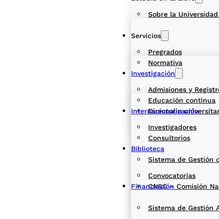
Sobre la Universidad
Servicios
Pregrados
Normativa
Investigación
Admisiones y Registr
Educación continua
Internacionalización
Directorio universita
Investigadores
Consultorios
Biblioteca
Sistema de Gestión 
Convocatorias
Financiación
CNSC – Comisión Naci
Sistema de Gestión 