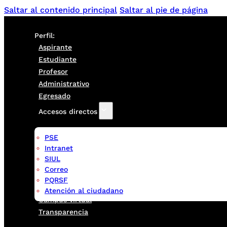
Saltar al contenido principal
Saltar al pie de página
Perfil:
Aspirante
Estudiante
Profesor
Administrativo
Egresado
Accesos directos
PSE
Intranet
SIUL
Correo
PQRSF
Atención al ciudadano
Campus virtual
Transparencia