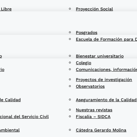
 Libre
Proyección Social
Posgrados
Escuela de Formación para 
o
Bienestar universitario
Colegio
rio
Comunicaciones, informació
Proyectos de investigación
Observatorios
de Calidad
Aseguramiento de la Calida
Nuestras revistas
onal del Servicio Civil
Fiscalía – SIDCA
Ambiental
Cátedra Gerardo Molina