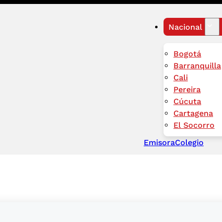
Nacional
Bogotá
Barranquilla
Cali
Pereira
Cúcuta
Cartagena
El Socorro
Emisora
Colegio