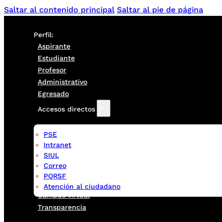
Saltar al contenido principal
Saltar al pie de página
Perfil:
Aspirante
Estudiante
Profesor
Administrativo
Egresado
Accesos directos
PSE
Intranet
SIUL
Correo
PQRSF
Atención al ciudadano
Campus virtual
Transparencia