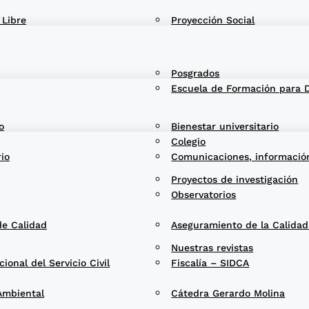
 Libre
Proyección Social
Posgrados
Escuela de Formación para 
o
Bienestar universitario
Colegio
rio
Comunicaciones, informació
Proyectos de investigación
Observatorios
de Calidad
Aseguramiento de la Calida
Nuestras revistas
onal del Servicio Civil
Fiscalía – SIDCA
Ambiental
Cátedra Gerardo Molina