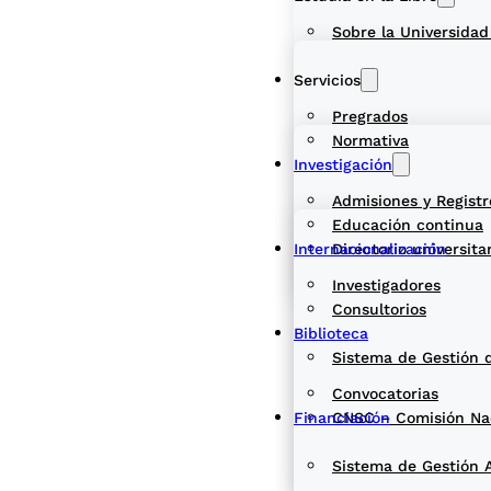
Sobre la Universidad
Servicios
Pregrados
Normativa
Investigación
Admisiones y Registr
Educación continua
Internacionalización
Directorio universita
Investigadores
Consultorios
Biblioteca
Sistema de Gestión 
Convocatorias
Financiación
CNSC – Comisión Naci
Sistema de Gestión 