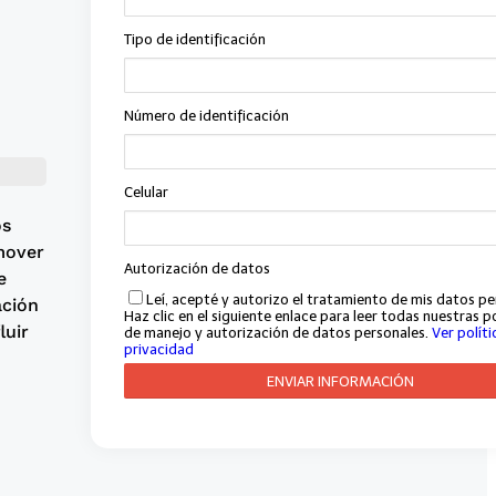
o
os
mover
e
ación
luir