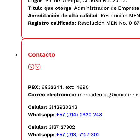
Lugar
: Pie de la Popa, Cll Real No. 20-177
Título que otorga
: Administrador de Empresa
Acreditación de alta calidad
: Resolución MEN
Registro calificado
: Resolución MEN No. 0187
Contacto
PBX:
6932344, ext: 4690
Correo electrónico:
mercadeo.ctg@unilibre.e
Celular:
3142920243
Whatsapp:
+57 (314) 2920 243
Celular:
3137127302
Whatsapp:
+57 (313) 7127 302