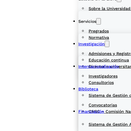
Sobre la Universidad
Servicios
Pregrados
Normativa
Investigación
Admisiones y Registr
Educación continua
Internacionalización
Directorio universita
Investigadores
Consultorios
Biblioteca
Sistema de Gestión 
Convocatorias
Financiación
CNSC – Comisión Naci
Sistema de Gestión 