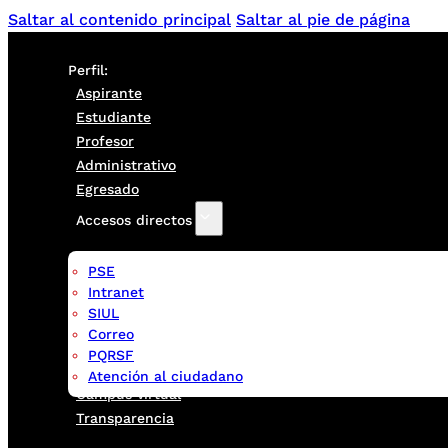
Saltar al contenido principal
Saltar al pie de página
Perfil:
Aspirante
Estudiante
Profesor
Administrativo
Egresado
Accesos directos
PSE
Intranet
SIUL
Correo
PQRSF
Atención al ciudadano
Campus virtual
Transparencia