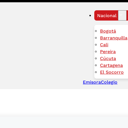
Nacional
Bogotá
Barranquilla
Cali
Pereira
Cúcuta
Cartagena
El Socorro
Emisora
Colegio