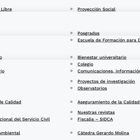
 Libre
Proyección Social
Posgrados
Escuela de Formación para 
o
Bienestar universitario
Colegio
rio
Comunicaciones, informació
Proyectos de investigación
Observatorios
de Calidad
Aseguramiento de la Calida
Nuestras revistas
onal del Servicio Civil
Fiscalía – SIDCA
Ambiental
Cátedra Gerardo Molina