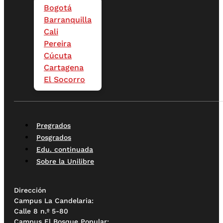
Bogotá
Barranquilla
Cali
Pereira
Cúcuta
Cartagena
El Socorro
Pregrados
Posgrados
Edu. continuada
Sobre la Unilibre
Dirección
Campus La Candelaria:
Calle 8 n.º 5-80
Campus El Bosque Popular: