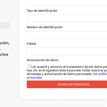
ción,
.
ectos