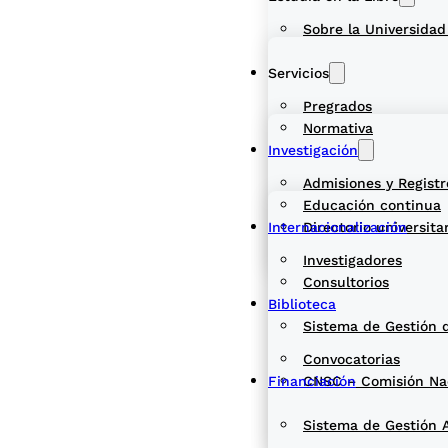
Sobre la Universidad
Servicios
Pregrados
Normativa
Investigación
Admisiones y Registr
Educación continua
Internacionalización
Directorio universita
Investigadores
Consultorios
Biblioteca
Sistema de Gestión 
Convocatorias
Financiación
CNSC – Comisión Naci
Sistema de Gestión 