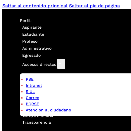
Saltar al contenido principal
Saltar al pie de página
Perfil:
Aspirante
Estudiante
Profesor
Administrativo
Egresado
Accesos directos
PSE
Intranet
SIUL
Correo
PQRSF
Atención al ciudadano
Campus virtual
Transparencia