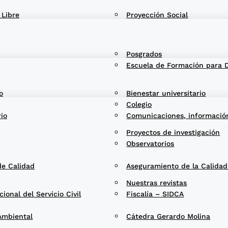
 Libre
Proyección Social
Posgrados
Escuela de Formación para 
o
Bienestar universitario
Colegio
rio
Comunicaciones, informació
Proyectos de investigación
Observatorios
de Calidad
Aseguramiento de la Calida
Nuestras revistas
onal del Servicio Civil
Fiscalía – SIDCA
Ambiental
Cátedra Gerardo Molina