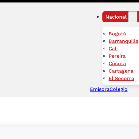
Nacional
Bogotá
Barranquilla
Cali
Pereira
Cúcuta
Cartagena
El Socorro
Emisora
Colegio