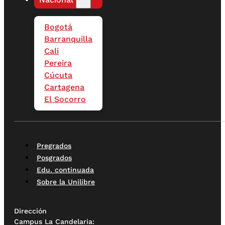
Bogotá
Barranquilla
Cali
Pereira
Cúcuta
Cartagena
El Socorro
Pregrados
Posgrados
Edu. continuada
Sobre la Unilibre
Dirección
Campus La Candelaria: