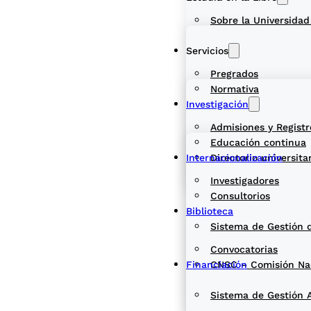
Sobre la Universidad
Servicios
Pregrados
Normativa
Investigación
Admisiones y Registr
Educación continua
Internacionalización
Directorio universita
Investigadores
Consultorios
Biblioteca
Sistema de Gestión 
Convocatorias
Financiación
CNSC – Comisión Naci
Sistema de Gestión 