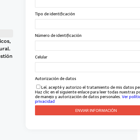
icos,
ural.
stión