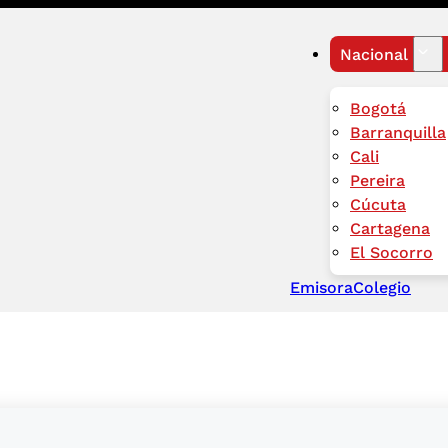
Nacional
Bogotá
Barranquilla
Cali
Pereira
Cúcuta
Cartagena
El Socorro
Emisora
Colegio