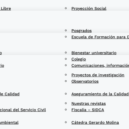
 Libre
Proyección Social
Posgrados
Escuela de Formación para 
o
Bienestar universitario
Colegio
rio
Comunicaciones, informació
Proyectos de investigación
Observatorios
de Calidad
Aseguramiento de la Calida
Nuestras revistas
onal del Servicio Civil
Fiscalía – SIDCA
Ambiental
Cátedra Gerardo Molina