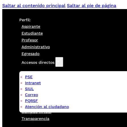
Saltar al contenido principal
Saltar al pie de página
Perfil:
Aspirante
Estudiante
Profesor
Administrativo
Egresado
Accesos directos
PSE
Intranet
SIUL
Correo
PQRSF
Atención al ciudadano
Campus virtual
Transparencia