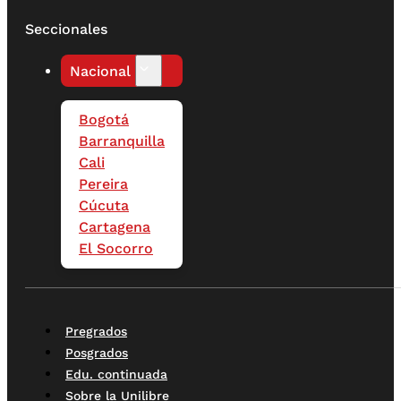
Seccionales
Nacional
Bogotá
Barranquilla
Cali
Pereira
Cúcuta
Cartagena
El Socorro
Pregrados
Posgrados
Edu. continuada
Sobre la Unilibre