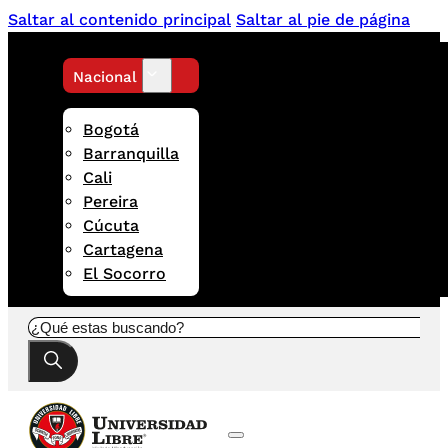
Saltar al contenido principal
Saltar al pie de página
Nacional
Bogotá
Barranquilla
Cali
Pereira
Cúcuta
Cartagena
El Socorro
Buscar