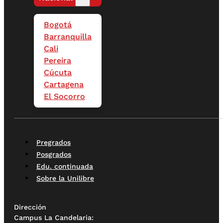
Bogotá
Barranquilla
Cali
Pereira
Cúcuta
Cartagena
El Socorro
Pregrados
Posgrados
Edu. continuada
Sobre la Unilibre
Dirección
Campus La Candelaria: