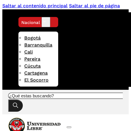
Saltar al contenido principal
Saltar al pie de página
Nacional
Bogotá
Barranquilla
Cali
Pereira
Cúcuta
Cartagena
El Socorro
Buscar