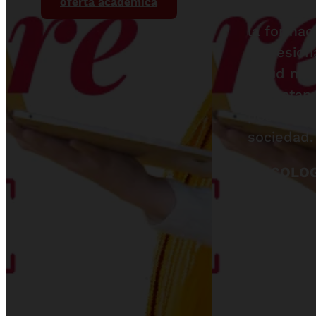
oferta académica
compromi
la formac
profesion
salud men
impactan
positivam
sociedad.
PSICOLOG
CARA A L
SOCIEDA