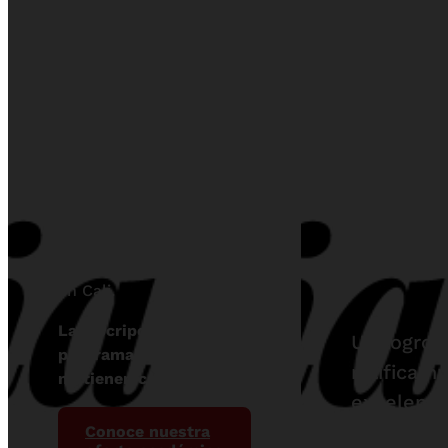
¡Abrimos
Acredi
inscripciones
en Alt
para 2026-2!
Calida
6 años
– 2032
Ya puedes inscribirte en
los programas de
pregrados y posgrados
en Cali.
La inscripción para los
Un logro 
programas de pregrado
ratifica n
no tienen costo.
excelenci
académica
Conoce nuestra