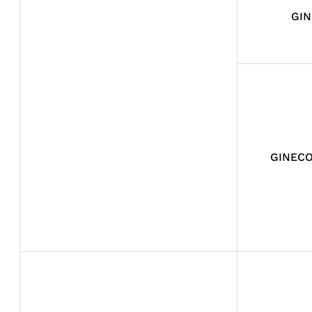
GI
GINECO