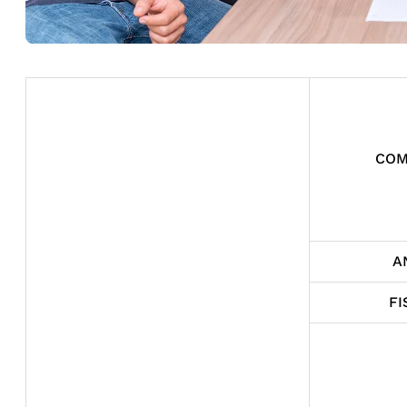
COM
A
FI