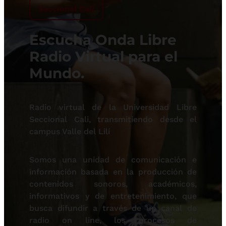
Seccional Cali
Escucha Onda Libre
Radio Virtual para el
Mundo.
Radio virtual de la Universidad Libre
Seccional Cali, transmitiendo desde el
campus Valle del Lilí
Somos una unidad de comunicación e
información basada en la producción de
contenidos sonoros, académicos,
informativos y de entretenimiento, que
busca difundir a través de un canal de
radio on line, los procesos de