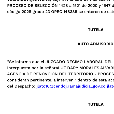
PROCESO DE SELECCIÓN 1428 a 1521 de 2020 y 1547 de 
código 2028 grado 23 OPEC 148389 se enteren de este 
TUTELA
AUTO ADMISORIO
“Se informa que el JUZGADO DÉCIMO LABORAL DEL CIR
Interpuesta por la señoraLUZ DARY MORALES ALVAREZ, o
AGENCIA DE RENOVCION DEL TERRITORIO - PROCESO DE 
consideran pertinente, a intervenir dentro de esta ac
del Despacho:
jlato10@cendoj.ramajudicial.gov.co
jla
TUTELA