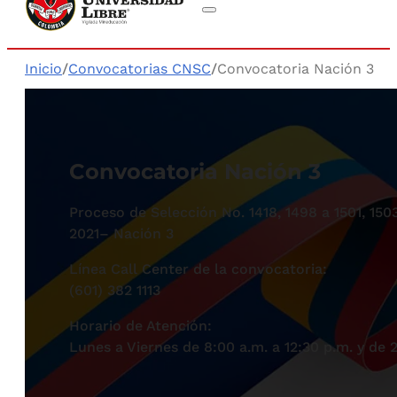
Inicio
/
Convocatorias CNSC
/
Convocatoria Nación 3
Convocatoria Nación 3
Proceso de Selección No. 1418, 1498 a 1501, 150
2021– Nación 3
Línea Call Center de la convocatoria:
(601) 382 1113
Horario de Atención:
Lunes a Viernes de 8:00 a.m. a 12:30 p.m. y de 