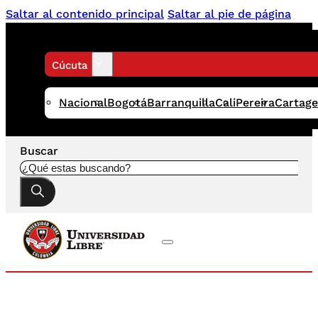
Saltar al contenido principal
Saltar al pie de página
Cúcuta
Nacional
Bogotá
Barranquilla
Cali
Pereira
Cartag
Buscar