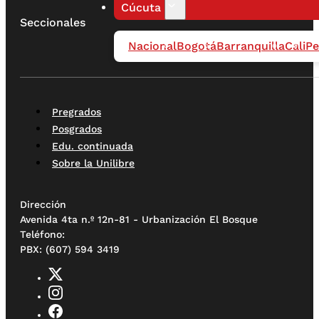
Cúcuta
Seccionales
Nacional
Bogotá
Barranquilla
Cali
Pe
Pregrados
Posgrados
Edu. continuada
Sobre la Unilibre
Dirección
Avenida 4ta n.º 12n-81 - Urbanización El Bosque
Teléfono:
PBX: (607) 594 3419