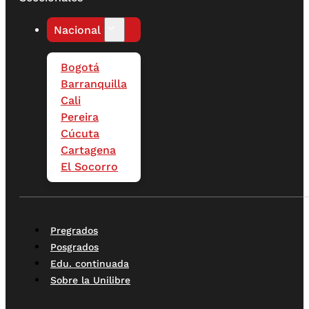
Nacional
Bogotá
Barranquilla
Cali
Pereira
Cúcuta
Cartagena
El Socorro
Pregrados
Posgrados
Edu. continuada
Sobre la Unilibre