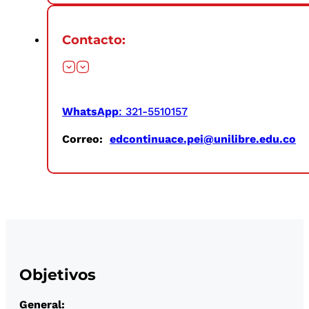
Contacto:
WhatsApp
: 321-5510157
Correo:
edcontinuace.pei@unilibre.edu.co
Objetivos
General: