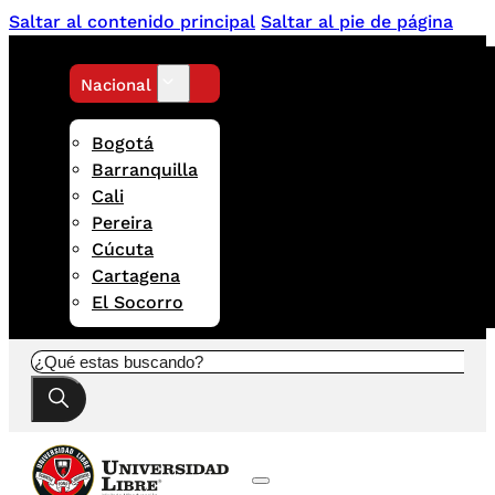
Saltar al contenido principal
Saltar al pie de página
Nacional
Bogotá
Barranquilla
Cali
Pereira
Cúcuta
Cartagena
El Socorro
Buscar