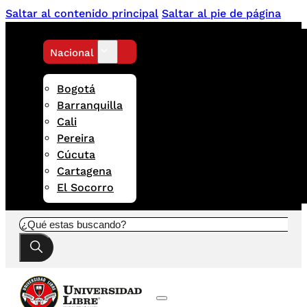
Saltar al contenido principal
Saltar al pie de página
Nacional
Bogotá
Barranquilla
Cali
Pereira
Cúcuta
Cartagena
El Socorro
Buscar