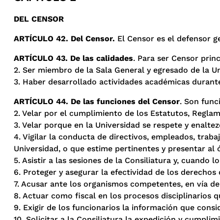
DEL CENSOR
ARTÍCULO 42. Del Censor.
El Censor es el defensor ge
ARTÍCULO 43. De las calidades
. Para ser Censor prin
2. Ser miembro de la Sala General y egresado de la Un
3. Haber desarrollado actividades académicas duran
ARTÍCULO 44. De las funciones del Censor
. Son func
2. Velar por el cumplimiento de los Estatutos, Regla
3. Velar porque en la Universidad se respete y enaltez
4. Vigilar la conducta de directivos, empleados, trab
Universidad, o que estime pertinentes y presentar al
5. Asistir a las sesiones de la Consiliatura y, cuando
6. Proteger y asegurar la efectividad de los derechos 
7. Acusar ante los organismos competentes, en vía de c
8. Actuar como fiscal en los procesos disciplinarios q
9. Exigir de los funcionarios la información que cons
10. Solicitar a la Consiliatura la expedición y cumpli