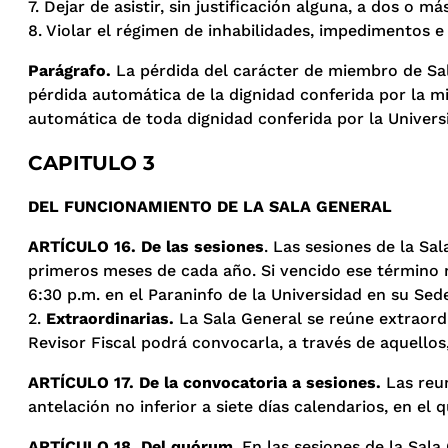
7. Dejar de asistir, sin justificación alguna, a dos o
8. Violar el régimen de inhabilidades, impedimentos e
Parágrafo.
La pérdida del carácter de miembro de Sala
pérdida automática de la dignidad conferida por la mi
automática de toda dignidad conferida por la Univers
CAPITULO 3
DEL FUNCIONAMIENTO DE LA SALA GENERAL
ARTÍCULO 16. De las sesiones
. Las sesiones de la Sal
primeros meses de cada año. Si vencido ese término n
6:30 p.m. en el Paraninfo de la Universidad en su Sede
2.
Extraordinarias.
La Sala General se reúne extraordi
Revisor Fiscal podrá convocarla, a través de aquello
ARTÍCULO 17. De la convocatoria a sesiones.
Las reun
antelación no inferior a siete días calendarios, en el qu
ARTÍCULO 18. Del quórum
. En las sesiones de la Sal