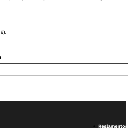
6).
D
Reglamentos