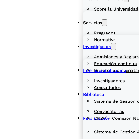
Sobre la Universidad
Servicios
Pregrados
Normativa
Investigación
Admisiones y Registr
Educación continua
Internacionalización
Directorio universita
Investigadores
Consultorios
Biblioteca
Sistema de Gestión 
Convocatorias
Financiación
CNSC – Comisión Naci
Sistema de Gestión 