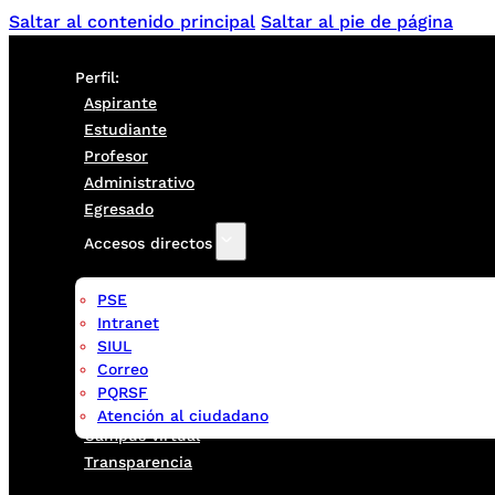
Saltar al contenido principal
Saltar al pie de página
Perfil:
Aspirante
Estudiante
Profesor
Administrativo
Egresado
Accesos directos
PSE
Intranet
SIUL
Correo
PQRSF
Atención al ciudadano
Campus virtual
Transparencia