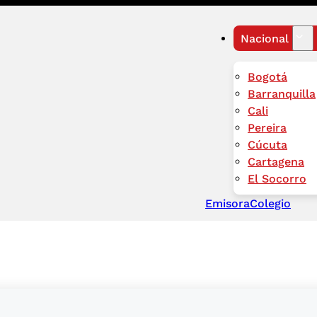
Nacional
Bogotá
Barranquilla
Cali
Pereira
Cúcuta
Cartagena
El Socorro
Emisora
Colegio