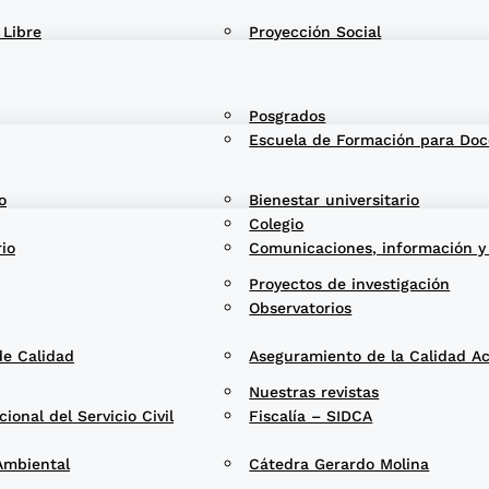
 Libre
Proyección Social
Posgrados
Escuela de Formación para Doc
o
Bienestar universitario
Colegio
rio
Comunicaciones, información y
Proyectos de investigación
Observatorios
de Calidad
Aseguramiento de la Calidad A
Nuestras revistas
onal del Servicio Civil
Fiscalía – SIDCA
Ambiental
Cátedra Gerardo Molina