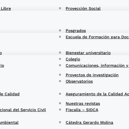
 Libre
Proyección Social
Posgrados
Escuela de Formación para Doc
o
Bienestar universitario
Colegio
rio
Comunicaciones, información y
Proyectos de investigación
Observatorios
de Calidad
Aseguramiento de la Calidad A
Nuestras revistas
onal del Servicio Civil
Fiscalía – SIDCA
Ambiental
Cátedra Gerardo Molina