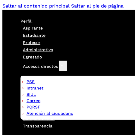
Saltar al contenido principal
Saltar al pie de página
Perfil:
Aspirante
Estudiante
Profesor
Administrativo
Egresado
Accesos directos
PSE
Intranet
SIUL
Correo
PQRSF
Atención al ciudadano
Campus virtual
Transparencia