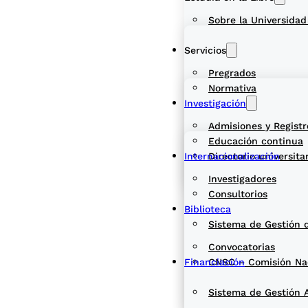
Sobre la Universidad
Servicios
Pregrados
Normativa
Investigación
Admisiones y Registr
Educación continua
Internacionalización
Directorio universita
Investigadores
Consultorios
Biblioteca
Sistema de Gestión 
Convocatorias
Financiación
CNSC – Comisión Naci
Sistema de Gestión 