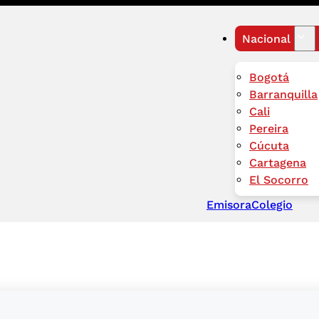
Nacional
Bogotá
Barranquilla
Cali
Pereira
Cúcuta
Cartagena
El Socorro
Emisora
Colegio