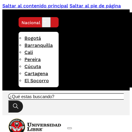
Saltar al contenido principal
Saltar al pie de página
Nacional
Bogotá
Barranquilla
Cali
Pereira
Cúcuta
Cartagena
El Socorro
Buscar