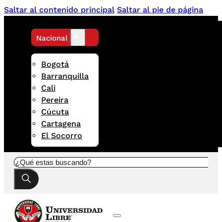
Saltar al contenido principal
Saltar al pie de página
Nacional
Bogotá
Barranquilla
Cali
Pereira
Cúcuta
Cartagena
El Socorro
Buscar