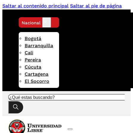
Saltar al contenido principal
Saltar al pie de página
Nacional
Bogotá
Barranquilla
Cali
Pereira
Cúcuta
Cartagena
El Socorro
Buscar