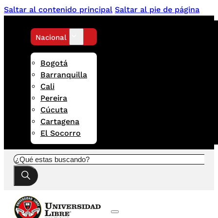
Saltar al contenido principal
Saltar al pie de página
Nacional
Bogotá
Barranquilla
Cali
Pereira
Cúcuta
Cartagena
El Socorro
Buscar