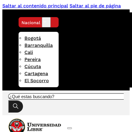
Saltar al contenido principal
Saltar al pie de página
Nacional
Bogotá
Barranquilla
Cali
Pereira
Cúcuta
Cartagena
El Socorro
Buscar