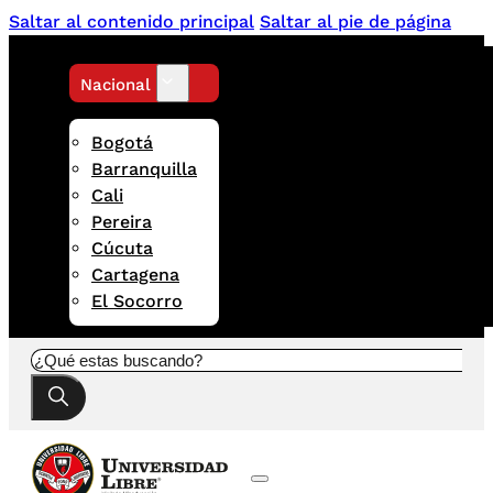
Saltar al contenido principal
Saltar al pie de página
Nacional
Bogotá
Barranquilla
Cali
Pereira
Cúcuta
Cartagena
El Socorro
Buscar