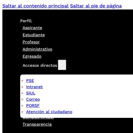
Saltar al contenido principal
Saltar al pie de página
Perfil:
Aspirante
Estudiante
Profesor
Administrativo
Egresado
Accesos directos
PSE
Intranet
SIUL
Correo
PQRSF
Atención al ciudadano
Campus virtual
Transparencia