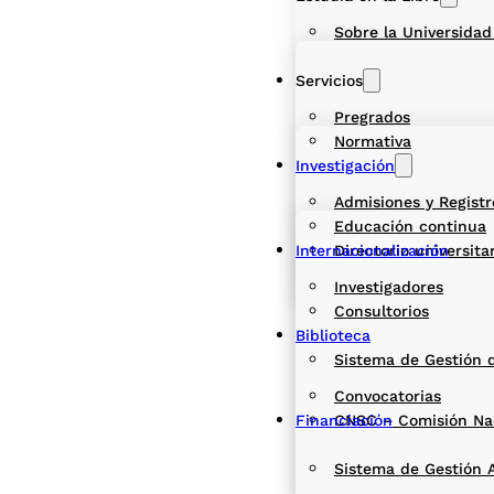
Sobre la Universidad
Servicios
Pregrados
Normativa
Investigación
Admisiones y Registr
Educación continua
Internacionalización
Directorio universita
Investigadores
Consultorios
Biblioteca
Sistema de Gestión 
Convocatorias
Financiación
CNSC – Comisión Naci
Sistema de Gestión 