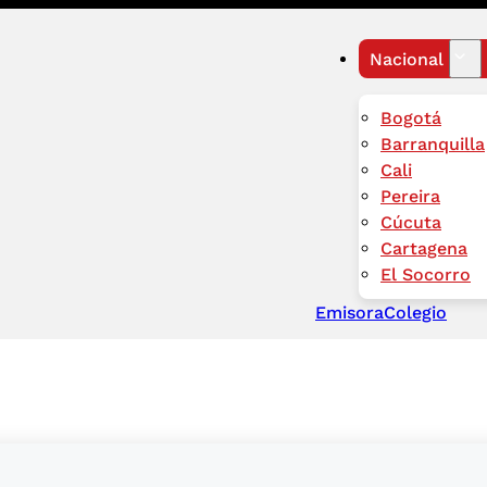
Nacional
Bogotá
Barranquilla
Cali
Pereira
Cúcuta
Cartagena
El Socorro
Emisora
Colegio