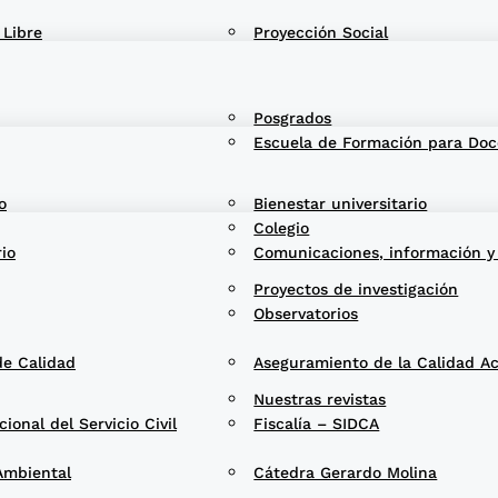
 Libre
Proyección Social
Posgrados
Escuela de Formación para Doc
o
Bienestar universitario
Colegio
rio
Comunicaciones, información y
Proyectos de investigación
Observatorios
de Calidad
Aseguramiento de la Calidad A
Nuestras revistas
onal del Servicio Civil
Fiscalía – SIDCA
Ambiental
Cátedra Gerardo Molina