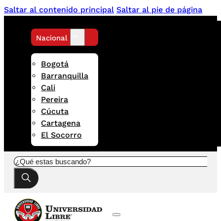
Saltar al contenido principal
Saltar al pie de página
Nacional
Bogotá
Barranquilla
Cali
Pereira
Cúcuta
Cartagena
El Socorro
Buscar