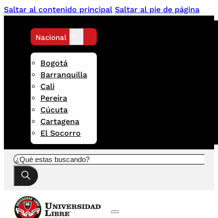
Saltar al contenido principal
Saltar al pie de página
Nacional
Bogotá
Barranquilla
Cali
Pereira
Cúcuta
Cartagena
El Socorro
Buscar