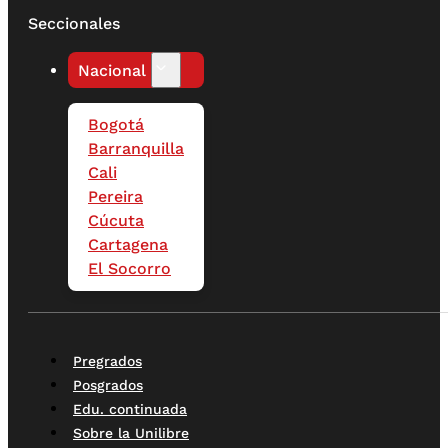
Seccionales
Nacional
Bogotá
Barranquilla
Cali
Pereira
Cúcuta
Cartagena
El Socorro
Pregrados
Posgrados
Edu. continuada
Sobre la Unilibre