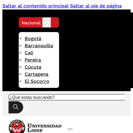
Saltar al contenido principal
Saltar al pie de página
Nacional
Bogotá
Barranquilla
Cali
Pereira
Cúcuta
Cartagena
El Socorro
Buscar